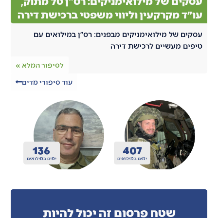
עסקים של מילואימניקים: רס"ן טל מתוק,
עו״ד מקרקעין וליווי משפטי ברכישת דירה
עסקים של מילואימניקים מבפנים: רס״ן במילואים עם
טיפים מעשיים לרכישת דירה
לסיפור המלא »
עוד סיפורי מדים
200
410
ואים
ימים במילואים
ימים במילואים
שטח פרסום זה יכול להיות