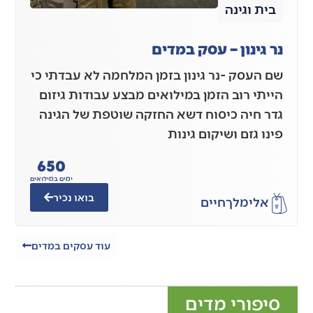
בית וגינה
נר גינון – עסק במדים
שם העסק -נר גינון בזמן המלחמה לא עבדתי כי
הייתי רוב הזמן במילואים מבצע עבודות גיזום
גדר חיה כיסוח דשא החזקה שוטפת של הגינה
פינו גזם ושיקום גינות
650
ימים במילואים
בואו נכיר
אלימלך
חיים
עוד עסקים במדים
סיפורי מדים