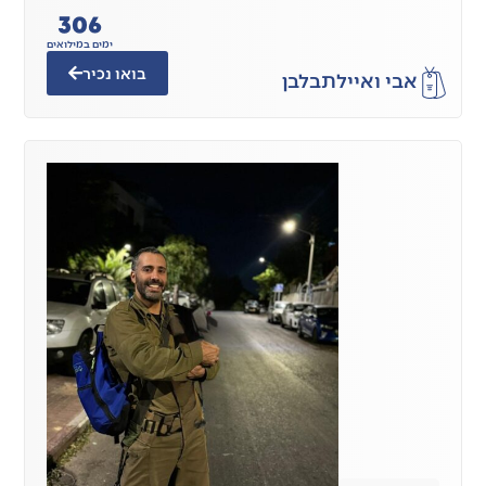
306
ימים במילואים
בואו נכיר
אבי ואיילת
בלבן