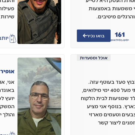
מטרת העסק היא לסייע
והעבוד
אי משמעות באמצעות
פעילות
הרגלים מיטיבים.
שירות 
161
בואו נכיר
יותם
ימים במילואים
אוכל ומסעדות
אופיר ה
 בן 37 גר בקיבוץ סעד בעוטף עזה.
מתחילת המלחמה שרתתי מעל 400 ימי מילואים,
באוגדת 
לד שמגיעות לבית הלקוח
יועץ ל
רץ. בנוסף אני מציע
המשקיע
צבעים וטעמים מארזי
והולך 
זמנים ליצור קשר