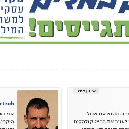
אימון אישי
irtech
י והמפגש עם שכול
אני בע
לעזוב את ההייטק ולהקים
היקפי.