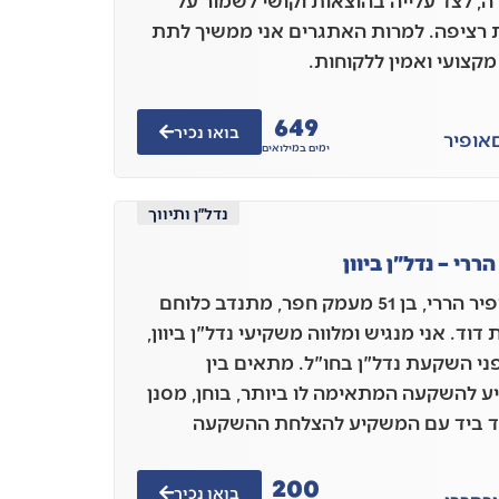
ה, לצד עלייה בהוצאות וקושי לשמור על
 רציפה. למרות האתגרים אני ממשיך לתת
מקצועי ואמין ללקוחות.
649
בואו נכיר
אופיר
ימים במילואים
נדל״ן ותיווך
ררי – נדל"ן ביוון
אני, אופיר הררי, בן 51 מעמק חפר, מתנדב כלוחם
דוד. אני מנגיש ומלווה משקיעי נדל"ן ביוון,
פני השקעת נדל"ן בחו"ל. מתאים בין
 להשקעה המתאימה לו ביותר, בוחן, מסנן
יד ביד עם המשקיע להצלחת ההשקעה
200
בואו נכיר