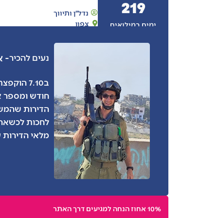
219
נדל״ן ותיווך
צפון
ימים במילואים
- א
נעים להכיר
ב7.10 הו
חודש ומספר א
הדירות שהמשרד
לחכות לכשאחז
מלאי הדירות 
10% אחוז הנחה למגיעים דרך האתר