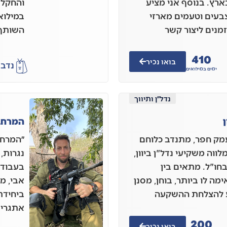
רץ. בנוסף אני מציע
והחקלא
צבעים וטעמים מארזי
במילוא
זמנים ליצור קשר
השותף 
410
בואו נכיר
נדב
א
ימים במילואים
נדל״ן ותיווך
ן
המרחב
ופיר הררי, בן 51 מעמק חפר, מתנדב כלוחם
״המרחב
לווה משקיעי נדל"ן ביוון,
נגרות,
בחו"ל. מתאים בין
בעבודת
 לו ביותר, בוחן, מסנן
אבי, מ
ע להצלחת ההשקעה
ביחידת 
אתגרי 
200
בואו נכיר