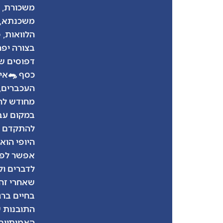
משכורת, נ
משכנתא, מ
הלוואות, 
בצורה יפה
דפוסים ש
כסף 🐀אי
העכברים,
מחודש לחו
במקום עב
להתקדם לכ
היופי הו
אפשר לפ
לדברים ול
שאחרי זה 
בחיים בר
התובנות 
האמיתיים 