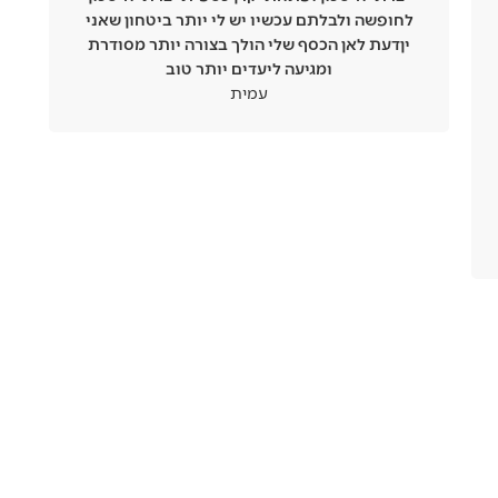
החזר על חלק מהעמלות של הכרטיס הקודם), אני
אחראית על ההוצאות שלי ויודעת על כל שקל
שנכנס/יוצא לי מהחשבון-חודשים קדימה! לדוגמא
הוצאות של מכללה, יודעת שבחודש אמור לרדת לי
סכום X, אז דואגת להשאר במגמה חיובית
ובתזרים חיובי כדי לייעל את ההכנסות וההוצאות
שלי.🫶 אני יודעת לחכות לפני שאעשה הזמנה
מטורפת וחסרת חשיבות ושואלת פעמיים/מחכה
קצת כדי לראות אם זה באמת הכרחי או שזו קנייה
רגשית שאפשר למתן או לוותר עליה בכלל? אני
לא מונעת מעצמי ואני עדיין מתפנקת ואם יש לי
את האפשרות אז למה לא! מגיע לי! אני עובדת
קשה :) אני פשוט בוחרת נכון עבורי ועבור העתיד
שלי-שזה יותר חשוב!!אני מסתכלת על העתיד! אני
שומרת על מסגרת אשראי שלא תוכל להכניס אותי
לתזרים שלילי ומתנהלת בהתאם.התחשבתי גם
בלימודים ובמשכורת שארוויח שם. אני מרגישה
הרבה יותר רגועה וגם בחיים לא הייתי במצב טוב
יותר מבחינה כלכלית. מרגישה שמאז הסדנא אני
מקבלת אנרגיות חיוביות ואני לא נלחמת כדי