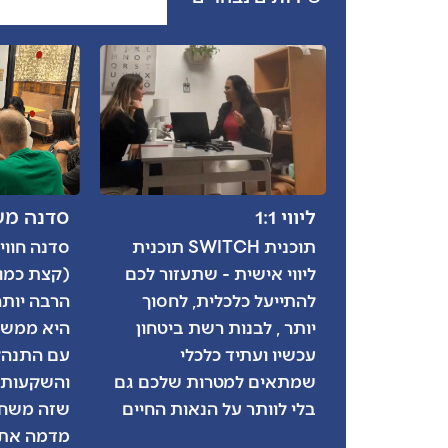
ליווי 1:1
סדנה מש
תוכנית SWITCH תוכנית
סדנה חוו
ליווי אישית - שתעזור לכם
(קצת כמו 
להתייעל כלכלית, לחסוך
הרבה יותר
יותר , לבנות רשת ביטחון
היא ממש 
עכשיו ועתיד כלכלי
עם התנהל
שמתאים למטרות שלכם גם
והשקעות 
בלי לוותר על הנאות החיים
שזה משח
מדמה את 