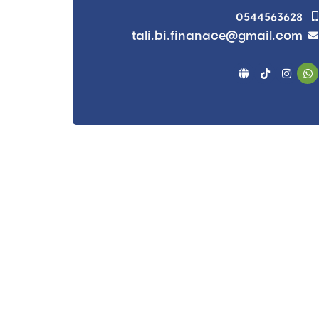
0544563628
tali.bi.finanace@gmail.com