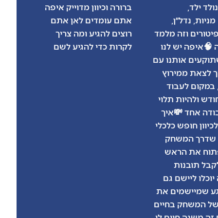
ולד ילד,
ברורה וכיוון מדוייק איפה
ניות, נדל״ן,
אתם עומדים לאן אתם
פיטורים וזה מלמד
רוצים להגיע ומה צריך
 🧠איפה יש לנו
לקרות כדי להגיע לשם
תוקעים אותנו עם
ך לצאת ממירוץ
 במקום לעבוד
דש ולהיות תלוי
ודה אחד 💸איך
יוון חופש כלכלי
א שדרך המשחק
תוח את הראש
קבל תובנות
יוכלו ליישם גם
גע שמיישמים את
של המשחק בחיים
זה משנה חיים לי