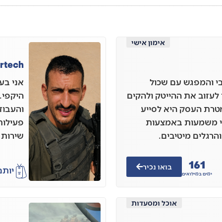
אימון אישי
irtech
י והמפגש עם שכול
אני בע
לעזוב את ההייטק ולהקים
היקפי.
מטרת העסק היא לסייע
והעבוד
אי משמעות באמצעות
פעילות
הרגלים מיטיבים.
שירות 
161
בואו נכיר
יותם
ימים במילואים
אוכל ומסעדות