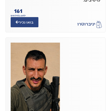
161
ימים במילואים
בואו נכיר
יניב
רוטרו