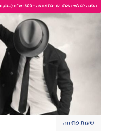
הטבה לגולשי האתר עריכת צוואה - 1500 ש"ח (במקום 2500) עריכת ייפוי כוח מתמשך 2500 ש"ח (במקום 5000)
שעות פתיחה