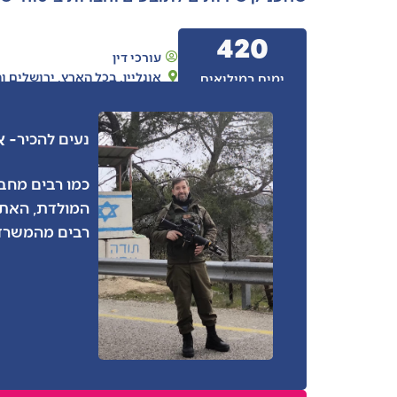
420
עורכי דין
אונליין
,
בכל הארץ
,
ירושלים ו
ימים במילואים
- א
נעים להכיר
המולדת, האתג
רבים מהמשרד,