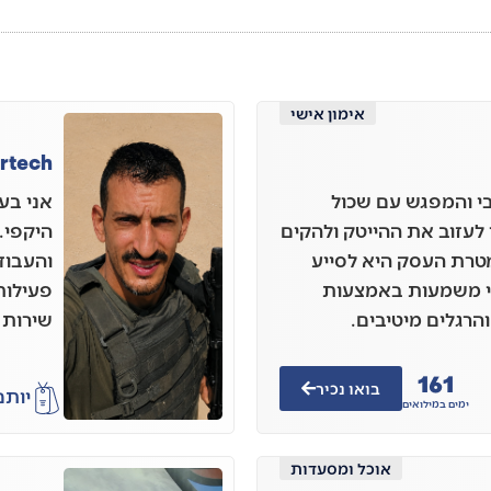
אימון אישי
irtech
י והמפגש עם שכול
אני בע
לעזוב את ההייטק ולהקים
היקפי.
מטרת העסק היא לסייע
והעבוד
אי משמעות באמצעות
פעילות
הרגלים מיטיבים.
שירות 
161
בואו נכיר
יותם
ימים במילואים
אוכל ומסעדות