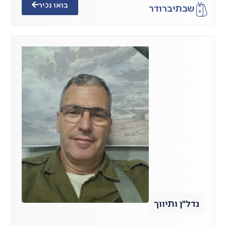
בואו נכיר
שבתי
ברודר
נדל״ן ותיווך