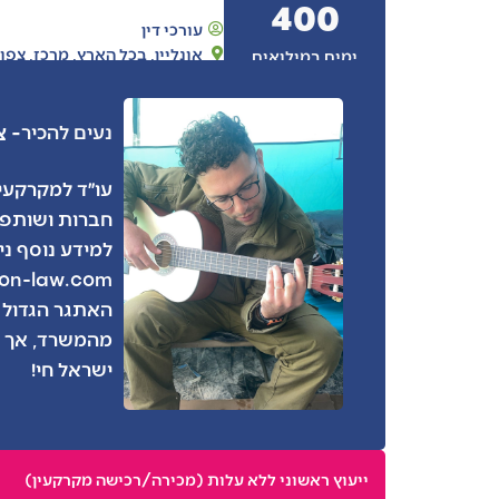
400
עורכי דין
אונליין
,
בכל הארץ
,
מרכז
,
צפון
ימים במילואים
- צ
נעים להכיר
עו״ד למקרקעין
חברות ושותפו
למידע נוסף ני
ion-law.com
האתגר הגדול 
מהמשרד, אך א
ישראל חי!
ייעוץ ראשוני ללא עלות (מכירה/רכישה מקרקעין)