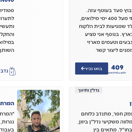
 בן 37 גר בקיבוץ סעד בעוטף עזה.
סטודיו 
מתחילת המלחמה שרתתי מעל 400 ימי מילואים,
לתערוכו
לד שמגיעות לבית הלקוח
ותעשייה
רץ. בנוסף אני מציע
והחקלא
צבעים וטעמים מארזי
במילוא
זמנים ליצור קשר
השותף 
410
בואו נכיר
נדב
א
ימים במילואים
נדל״ן ותיווך
ן
המרחב
ופיר הררי, בן 51 מעמק חפר, מתנדב כלוחם
״המרחב
לווה משקיעי נדל"ן ביוון,
נגרות,
בחו"ל. מתאים בין
בעבודת