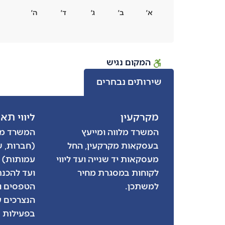
א׳
ב׳
ג׳
ד׳
ה׳
המקום נגיש
שירותים נבחרים
מקרקעין
ליווי תא
המשרד מלווה ומייעץ
המשרד מל
בעסקאות מקרקעין, החל
(חברות, ש
מעסקאות יד שנייה ועד ליווי
עמותות)
לקוחות במסגרת מחיר
ועד להכנת
למשתכן.
הטפסים ו
הנצרכים 
בפעילות 