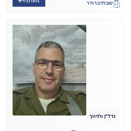
בואו נכיר
שבתי
ברודר
נדל״ן ותיווך