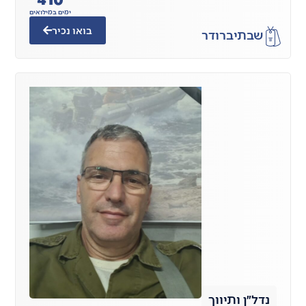
ימים במילואים
בואו נכיר
שבתי
ברודר
נדל״ן ותיווך