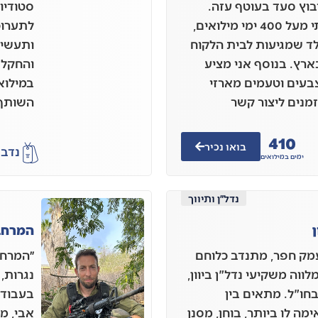
 בן 37 גר בקיבוץ סעד בעוטף עזה.
סטודיו 
מתחילת המלחמה שרתתי מעל 400 ימי מילואים,
לתערוכו
לד שמגיעות לבית הלקוח
ותעשייה
רץ. בנוסף אני מציע
והחקלא
צבעים וטעמים מארזי
במילוא
זמנים ליצור קשר
השותף 
410
בואו נכיר
נדב
א
ימים במילואים
נדל״ן ותיווך
ן
המרחב
ופיר הררי, בן 51 מעמק חפר, מתנדב כלוחם
״המרחב
לווה משקיעי נדל"ן ביוון,
נגרות,
בחו"ל. מתאים בין
בעבודת
 לו ביותר, בוחן, מסנן
אבי, מ