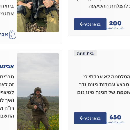
ע להצלחת ההשקעה
ביחידת 
אתגרי 
200
בואו נכיר
ימים במילואים
אבי 
בית וגינה
אבינעם
 המלחמה לא עבדתי כי
חברים י
 מבצע עבודות גיזום גדר
זה לאח
טפת של הגינה פינו גזם
לפיצויי
ואיך ל
רו"ח ו
650
החשבון
בואו נכיר
ימים במילואים