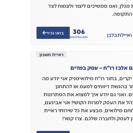
מגלן, ואנו ממשיכים ליצור ולצמוח לצד
התקופה.
306
בואו נכיר
ואיילת
בלבן
ימים במילואים
ראיית חשבון
 אלבז רו"ח – עסק במדים
קרים, בתור רו"ח מילואימניק אני יודע מה
ר בהגשת דיווחים למעמ או להתחנן
ם. ואני גם יודע איך למצוא את הפתרונות
נהל את העסק למרות הקושי! אני אבינעם,
לוחם מילואים, מבצע את כל שירותי ראיית
 לעסק ולחברה שלכם. צרו קשר!