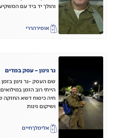
והולך יד ביד עם המשקי
אופיר
הררי
נר גינון – עסק במדים
שם העסק -נר גינון בזמן
הייתי רוב הזמן במילואים
חיה כיסוח דשא החזקה שו
ושיקום גינות
אלימלך
חיים