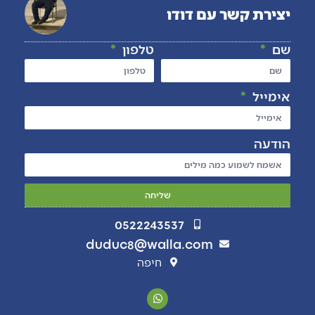
יצירת קשר עם דודו
שם
טלפון
אימייל
הודעה
שליחה
0522243537
duduc8@walla.com
חיפה