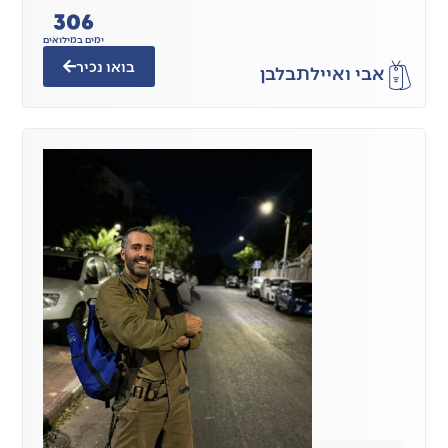
306
ימים במילואים
בואו נכיר
אבי ואיילת
בלבן