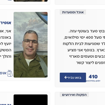
אוכל ומסעדות
אופיר ה
 בן 37 גר בקיבוץ סעד בעוטף עזה.
מתחילת המלחמה שרתתי מעל 400 ימי מילואים,
באוגדת 
לד שמגיעות לבית הלקוח
יועץ ל
רץ. בנוסף אני מציע
המשקיע
צבעים וטעמים מארזי
והולך 
זמנים ליצור קשר
אופי
410
בואו נכיר
ימים במילואים
הפקות ואירועים
נר גינ