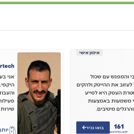
אימון אישי
irtech
י והמפגש עם שכול
אני בע
לעזוב את ההייטק ולהקים
היקפי.
מטרת העסק היא לסייע
והעבוד
אי משמעות באמצעות
פעילות
הרגלים מיטיבים.
שירות 
161
בואו נכיר
יותם
ימים במילואים