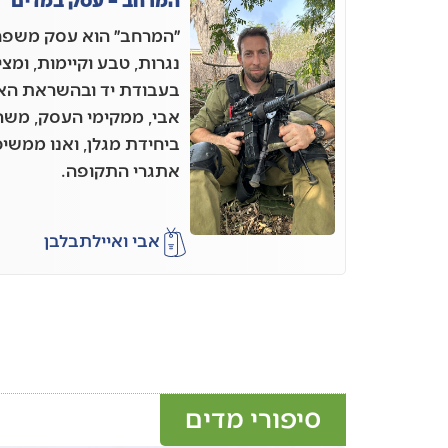
״המרחב״ הוא עסק משפחת
נגרות, טבע וקיימות, ומצ
בעבודת יד ובהשראת הא
אבי, ממקימי העסק, משר
ביחידת מגלן, ואנו ממשיכ
אתגרי התקופה.
אבי ואיילת
בלבן
סיפורי מדים