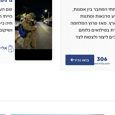
י המחבר בין אמנות,
שם העס
יע סדנאות ומתנות
הייתי ר
רץ. מאז פרוץ המלחמה
חיה כי
ת במילואים כלוחם
ושיקום 
ים ליצור ולצמוח לצד
אלי
306
בואו נכיר
ימים במילואים