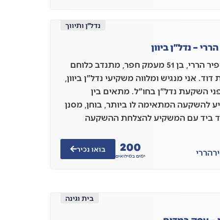
נדל״ן ותיווך
ררי – נדל"ן ביוון
אני, אופיר הררי, בן 51 מעמק חפר, מתנדב כלוחם
דוד. אני מנגיש ומלווה משקיעי נדל"ן ביוון,
פני השקעת נדל"ן בחו"ל. מתאים בין
 להשקעה המתאימה לו ביותר, בוחן, מסנן
יד ביד עם המשקיע להצלחת ההשקעה
200
בואו נכיר
ר
הררי
ימים במילואים
בית וגינה
ון – עסק במדים