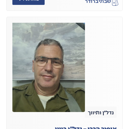
שבתי
ברודר
נדל״ן ותיווך
אופיר הררי – נדל"ן ביוון