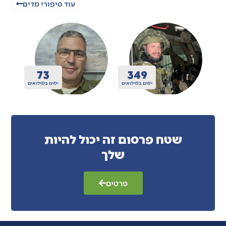
עוד סיפורי מדים
200
410
ואים
ימים במילואים
ימים במילואים
שטח פרסום זה יכול להיות
שלך
פרטים