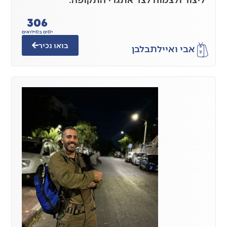
306
ימים במילואים
בואו נכיר
אבי ואיילת
בלבן