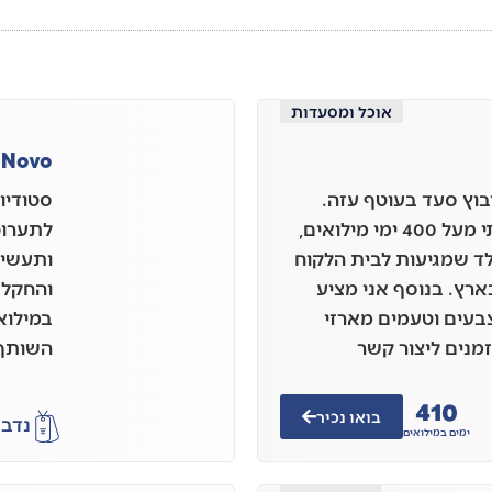
אוכל ומסעדות
 Novo
 בן 37 גר בקיבוץ סעד בעוטף עזה.
סטודיו 
מתחילת המלחמה שרתתי מעל 400 ימי מילואים,
לתערוכו
לד שמגיעות לבית הלקוח
ותעשייה
רץ. בנוסף אני מציע
והחקלא
צבעים וטעמים מארזי
במילוא
זמנים ליצור קשר
השותף 
410
בואו נכיר
נדב
א
ימים במילואים