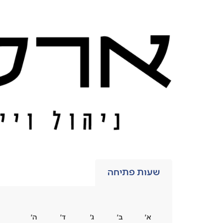
שעות פתיחה
א׳
ב׳
ג׳
ד׳
ה׳