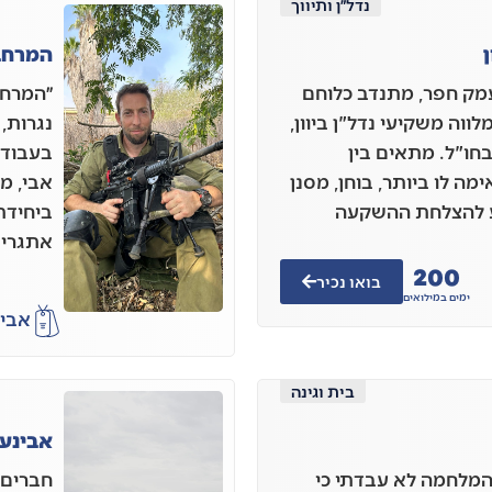
נדל״ן ותיווך
ן
המרחב
ופיר הררי, בן 51 מעמק חפר, מתנדב כלוחם
״המרחב
לווה משקיעי נדל"ן ביוון,
נגרות,
בחו"ל. מתאים בין
בעבודת
 לו ביותר, בוחן, מסנן
אבי, מ
ע להצלחת ההשקעה
ביחידת 
אתגרי 
200
בואו נכיר
ימים במילואים
אבי 
בית וגינה
אבינעם
 המלחמה לא עבדתי כי
חברים י