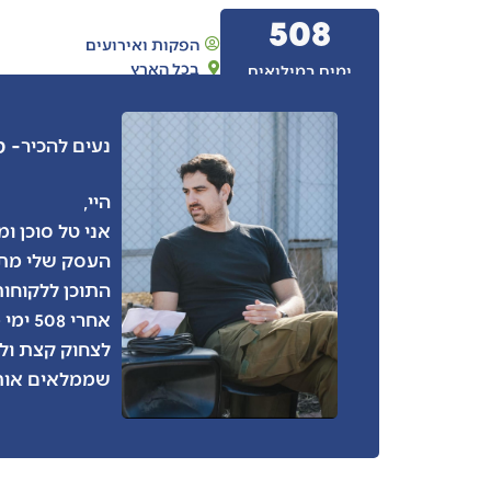
508
הפקות ואירועים
בכל הארץ
ימים במילואים
- ט
נעים להכיר
היי,
אני טל סוכן ו
העסק שלי מתמ
התוכן ללקוחות
אחרי 
לצחוק קצת ול
שממלאים אותנ