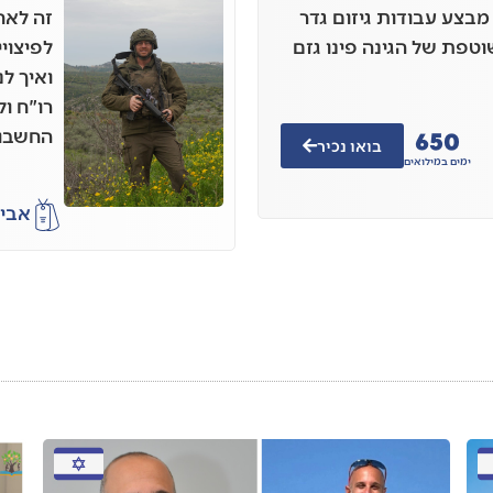
 מבצע עבודות גיזום גדר
זה לאח
טפת של הגינה פינו גזם
לפיצויי
ואיך ל
רו"ח ו
650
החשבון
בואו נכיר
ימים במילואים
אבי