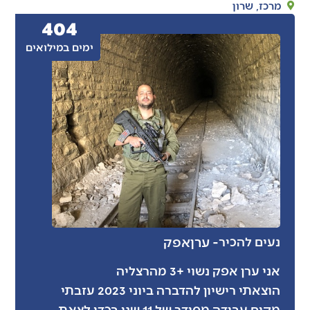
מרכז
,
שרון
404
ימים במילואים
- ערן
אפק
נעים להכיר
אני ערן אפק נשוי +3 מהרצליה
הוצאתי רישיון להדברה ביוני 2023 עזבתי
מקום עבודה מסודר של 11 שני בכדי לצאת