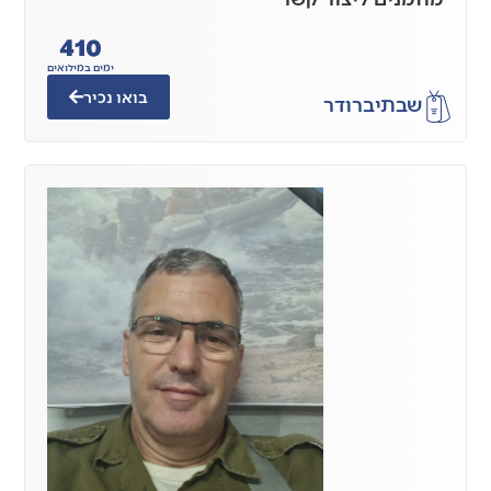
410
ימים במילואים
בואו נכיר
שבתי
ברודר