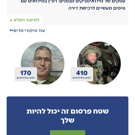
עסקים של מילואימניקים מבפנים: רס״ן במילואים עם
טיפים מעשיים לרכישת דירה
לסיפור המלא »
עוד סיפורי מדים
200
410
ואים
ימים במילואים
ימים במילואים
שטח פרסום זה יכול להיות
שלך