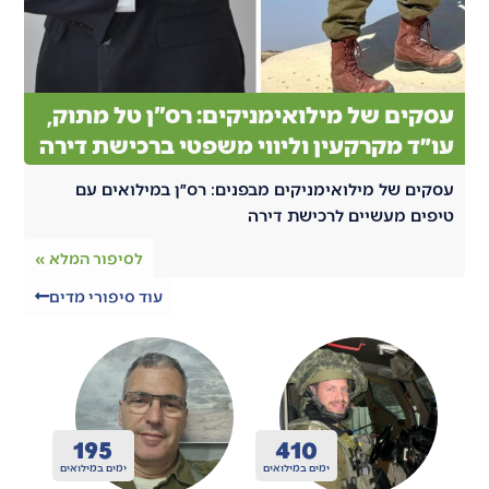
עסקים של מילואימניקים: רס"ן טל מתוק,
עו״ד מקרקעין וליווי משפטי ברכישת דירה
עסקים של מילואימניקים מבפנים: רס״ן במילואים עם
טיפים מעשיים לרכישת דירה
לסיפור המלא »
עוד סיפורי מדים
200
410
ואים
ימים במילואים
ימים במילואים