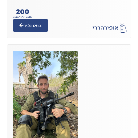
200
ימים במילואים
בואו נכיר
אופיר
הררי