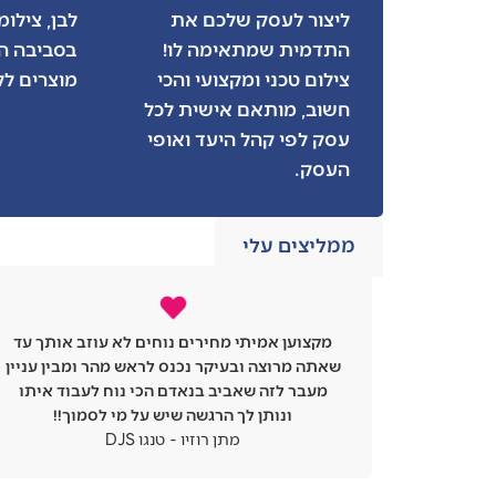
ליצור לעסק שלכם את
לבן, צילו
התדמית שמתאימה לו!
בסביבה הט
צילום טכני ומקצועי והכי
מוצרים לק
חשוב, מותאם אישית לכל
עסק לפי קהל היעד ואופי
העסק.
ממליצים עלי
אותך עד
מזמן לא נתקלתי בבעל מקצוע כל-כך אומן אני
בין עניין
מאוד ממליץ על אביב כצלם אוכל צלם ברמה מעל
וד איתו
כולם
!!
עיסאם JEFF יפו