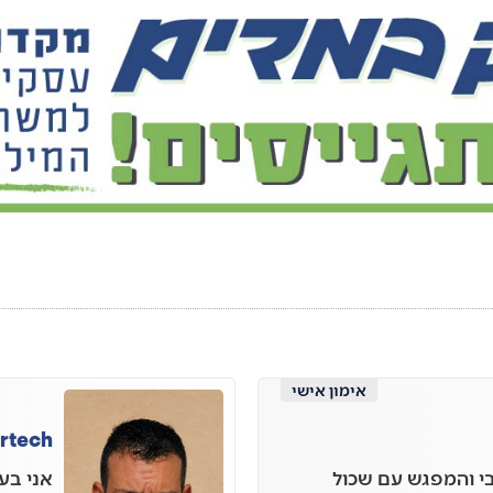
אימון אישי
irtech
י והמפגש עם שכול
אני בע