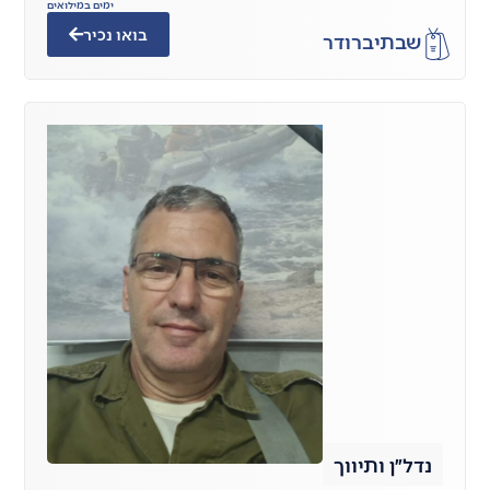
ימים במילואים
בואו נכיר
שבתי
ברודר
נדל״ן ותיווך