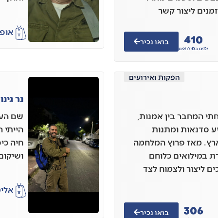
זמנים ליצור קשר
אופי
410
בואו נכיר
ימים במילואים
הפקות ואירועים
נר גינ
י המחבר בין אמנות,
שם העס
יע סדנאות ומתנות
הייתי ר
רץ. מאז פרוץ המלחמה
חיה כי
ת במילואים כלוחם
ושיקום 
ים ליצור ולצמוח לצד
אלי
306
בואו נכיר