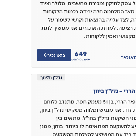
ל עסק לתיקון ומכירת מחשבים, סלולר וציוד
 מאז המלחמה חלה ירידה בכמות הלקוחות
ה, לצד עלייה בהוצאות וקושי לשמור על
 רציפה. למרות האתגרים אני ממשיך לתת
מקצועי ואמין ללקוחות.
649
בואו נכיר
אופיר
ימים במילואים
נדל״ן ותיווך
ררי – נדל"ן ביוון
אני, אופיר הררי, בן 51 מעמק חפר, מתנדב כלוחם
דוד. אני מנגיש ומלווה משקיעי נדל"ן ביוון,
פני השקעת נדל"ן בחו"ל. מתאים בין
 להשקעה המתאימה לו ביותר, בוחן, מסנן
יד ביד עם המשקיע להצלחת ההשקעה