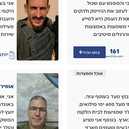
י והמפגש עם שכול
אני בע
לעזוב את ההייטק ולהקים
היקפי.
מטרת העסק היא לסייע
והעבוד
אי משמעות באמצעות
פעילות
הרגלים מיטיבים.
שירות 
161
בואו נכיר
יותם
ימים במילואים
אוכל ומסעדות
אופיר ה
 בן 37 גר בקיבוץ סעד בעוטף עזה.
מתחילת המלחמה שרתתי מעל 400 ימי מילואים,
באוגדת 
לד שמגיעות לבית הלקוח
יועץ ל
רץ. בנוסף אני מציע
המשקיע
צבעים וטעמים מארזי
והולך 