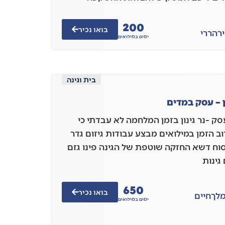
200
בואו נכיר
ר
הררי
ימים במילואים
בית וגינה
ון – עסק במדים
ק -נר גינון בזמן המלחמה לא עבדתי כי
וב הזמן במילואים מבצע עבודות גיזום גדר
סוח דשא החזקה שוטפת של הגינה פינו גזם
גינות
650
בואו נכיר
מלך
חיים
ימים במילואים