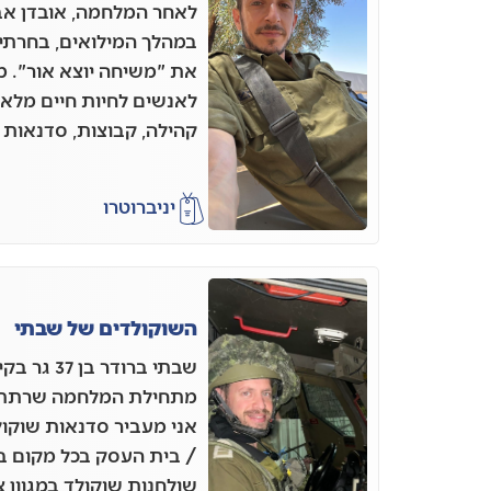
לאחר המלחמה, אובדן אב
במהלך המילואים, בחרתי 
את "משיחה יוצא אור". 
לאנשים לחיות חיים מל
קהילה, קבוצות, סדנאות ו
יניב
רוטרו
השוקולדים של שבתי
שבתי ברודר
אני מעביר סדנאות שוקו
/ בית העסק בכל מקום בא
שולחנות שוקולד במגוון 