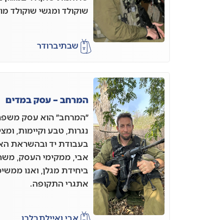
שוקולד ומגשי שוקולד מו
שבתי
ברודר
המרחב – עסק במדים
״המרחב״ הוא עסק משפחת
נגרות, טבע וקיימות, ומצ
בעבודת יד ובהשראת הא
אבי, ממקימי העסק, משר
ביחידת מגלן, ואנו ממשיכ
אתגרי התקופה.
אבי ואיילת
בלבן