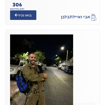
306
ימים במילואים
בואו נכיר
אבי ואיילת
בלבן