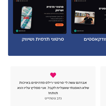
ודקאסטים
סרטוני תדמית ושיווק
עורך וידאו מעולה, וגם איש מקסים שיודע לתת
שירות. שילוב מאוד נדיר כי עד שהגעתי
אליומצאתי או את זה או את זה. עשה לי סרטונים
קצרים ורילסים לסושיאל
מיקי סויסה