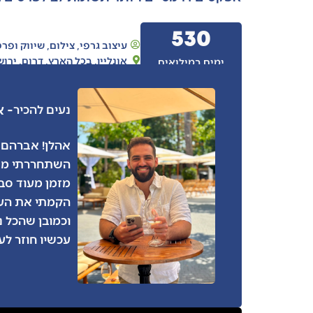
530
עיצוב גרפי
,
צילום
,
שיווק ופר
אונליין
,
בכל הארץ
,
דרום
,
ירוש
ימים במילואים
- 
נעים להכיר
אהלן! אברהם בן 
השתחררתי משי
מזמן מעוד סבב
הקמתי את העס
וכמובן שהכל נ
עכשיו חוזר לע