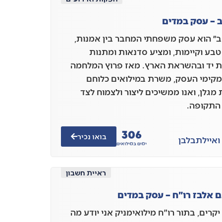
 – עסק במדים
״ הוא עסק משפחתי המחבר בין אמנות,
 טבע וקיימות, ומציע סדנאות ומתנות
 יד ובהשראת הארץ. מאז פרוץ המלחמה
מקימי העסק, משרת במילואים כלוחם
מגלן, ואנו ממשיכים ליצור ולצמוח לצד
התקופה.
306
בואו נכיר
ואיילת
בלבן
ימים במילואים
ראיית חשבון
 אלבז רו"ח – עסק במדים
קרים, בתור רו"ח מילואימניק אני יודע מה