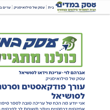
בית
עסק של מילואימניק
ערים ב
אברהם לוי · עריכת וידאו לסושיאל
עסק של מילואימניק
עורך פודקאסטים וסרטונ
לסושיאל
אני יודע מה הכח של עריכה טובה לספר סיפו
אפקטים דרמטיים ויותר תשומת לב לפרטים הק