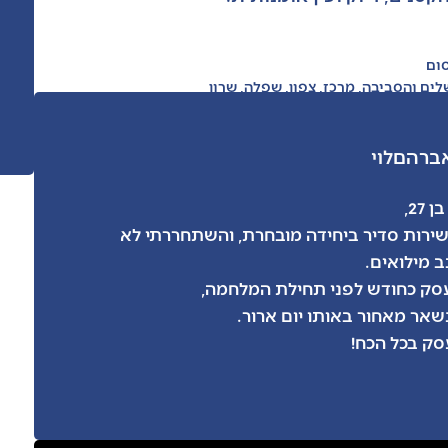
סום
לים והסביבה
,
מרכז
,
צפון
,
שפלה
,
שרון
אברהם
לוי
27,
רות סדיר ביחידה מובחרת, והשתחררתי לא
 מילואים.
ק כחודש לפני תחילת המלחמה,
שאר מאחור באותו יום ארור.
סק בכל הכח!