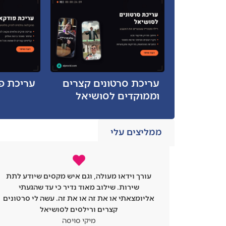
עריכת סרטונים קצרים
עריכת פ
וממוקדים לסושיאל
ממליצים עלי
ודע לתת
אברהם עשה לי סרטוני רילס מדהימים באיכות
געתי
שלא האמנתי שאצליח לקבל. אני ממליץ עליו הוא
 סרטונים
תותח!
נדב גוטהייט