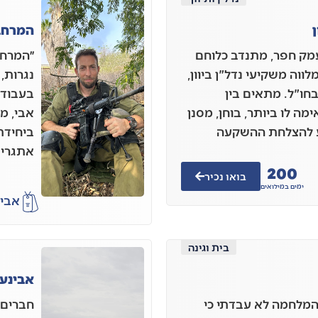
ן
המרחב
ופיר הררי, בן 51 מעמק חפר, מתנדב כלוחם
״המרחב
לווה משקיעי נדל"ן ביוון,
נגרות,
בחו"ל. מתאים בין
בעבודת
 לו ביותר, בוחן, מסנן
אבי, מ
ע להצלחת ההשקעה
ביחידת 
אתגרי 
200
בואו נכיר
ימים במילואים
אבי 
בית וגינה
אבינעם
 המלחמה לא עבדתי כי
חברים י