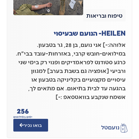
טיפוח ובריאות
HEILEN- הנועם שבעיסוי
אלוהה:-] אני נועם, בן 28, גר בטבעון.
במילואים-חובש קרבי, באזרחות-עובד בבי"ח.
כרגע סטודנט לפראמדיקים ופנוי רק בימי שני
ורביעי [אופציה גם בשבת בערב] למגוון
עיסויים מקצועיים בקליניקה בטבעון או
בהגעה עד לבית בתיאום. אם מתאים לך,
אשמח שנקבע בוואטסאפ :-]
256
ימים במילואים
בואו נכיר
נועם
טל