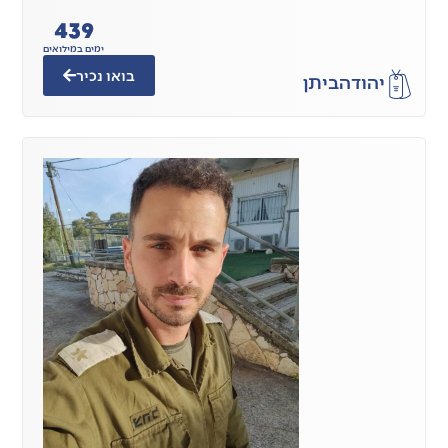
440
ימים במילואים
בואו נכיר
יהודה
ביתן