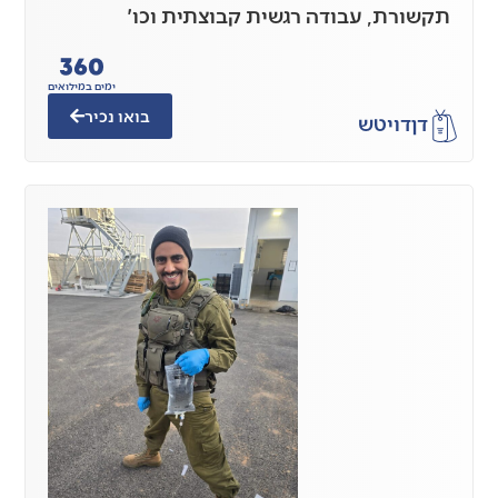
תקשורת, עבודה רגשית קבוצתית וכו'
360
ימים במילואים
בואו נכיר
דן
דויטש