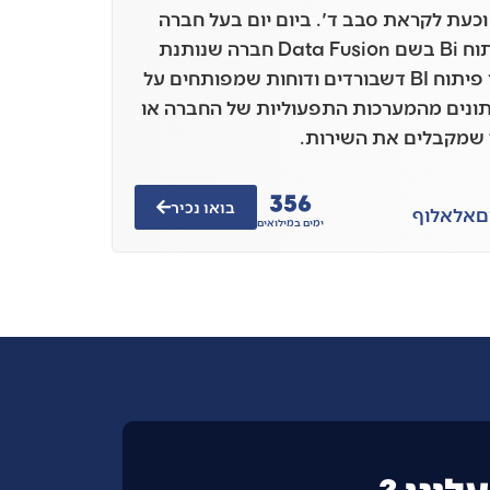
וכעת לקראת סבב ד'. ביום יום בעל חברה
של פיתוח Bi בשם Data Fusion חברה שנותנת
שירותי פיתוח BI דשבורדים ודוחות שמפותחים על
תונים מהמערכות התפעוליות של החברה או
 שמקבלים את השירות.
356
בואו נכיר
ם
אלאלוף
ימים במילואים
לינו ?