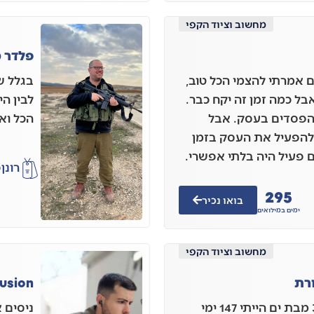
מחשוב וציוד הקפי
פלדר מ
 אמרתי להצמי הכל טוב,
בגלל ש
ל כמה זמן זה יקח כבר.
לבין ה
 הפסדים בעסק. אבל
הכל וא
להפעיל את העסק בזמן
פעיל היה בלתי אפשרי.
רונן
פ
295
בואו נכיר
ימים במילואים
מחשוב וציוד הקפי
רת
usion
היי אני אליעד זיקרי בן 38 מבת ים הייתי 147 ימי
ניסים 