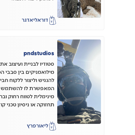
דוראל
יאדגר
pndstudios
מילואמניקים בין סבבי המ
להנגיש וליצור ללקוח חב
המאפשרת לו להשתמש בכ
מינימלית לטווח רחוק ו
תחזוקה או ניסיון טכני קו
ליאור
פרץ