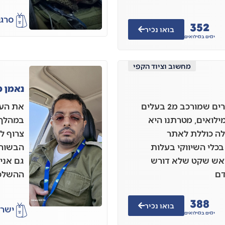
סרגי
352
בואו נכיר
ימים במילואים
מחשוב וציוד הקפי
נאמן מ
סטודיו לבניית ועיצוב אתרים שמורכב מ2 בעלים
את העס
ילואים, מטרתנו היא
במהלך 
ילה כוללת לאתר
צרוף ל
לי השיווקי בעלות
הבשורה
בראש שקט שלא דורש
גם אני
דם
ההשלכו
388
בואו נכיר
ישר
ימים במילואים