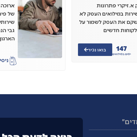
יש לי עסק א.זיקרי פתרונות
ארוכה 
רות במילואים העסק לא
לשקם את העסק לשמור על
לקוחות חדשים
גבי הנ
הארגון
147
בואו נכיר
ימים במילואים
ניסי
דים״
רוצה לדעת הכל ע