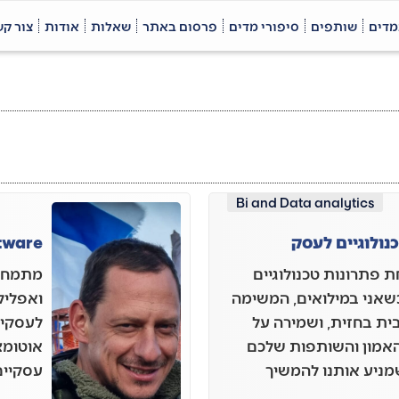
מדים
שותפים
סיפורי מדים
פרסום באתר
שאלות
אודות
צור ק
Bi and Data analytics
tware
Inven מפתחת פתרונות טכנולוגיים
מתמחה 
 כשאני במילואים, המשימה
ואפליקצ
ית בחזית, ושמירה על
לעסקים
האמון והשותפות שלכם
אוטומצ
מניע אותנו להמשיך
עסקיים