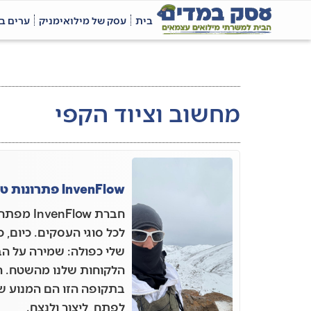
בית
עסק של מילואימניק
ערים ב
מחשוב וציוד הקפי
InvenFlow פתרונות טכנולוגיים לעסק
חברת Flow
לכל סוגי העסקים. כיום,
שלי כפולה: שמירה על הב
הלקוחות שלנו מהשטח. 
בתקופה הזו הם המנוע ש
לפתח, ליצור ולנצח.