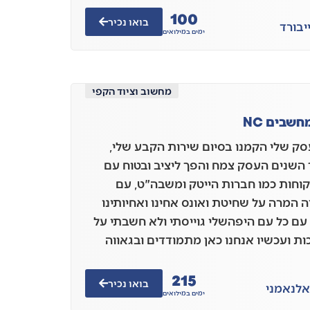
100
בואו נכיר
י
בורד
ימים במילואים
מחשוב וציוד הקפי
חשבים NC
ק שלי הקמנו בסיום שירות הקבע שלי,
השנים העסק צמח והפך ליציב ובטוח עם
קוחות כמו חברות הייטק ומשבה"ט, עם
 המרה על שחיטת ואונס אחינו ואחיותינו
 עם כל עם היפהשלי גוייסתי ולא חשבתי על
ת ועכשיו אנחנו כאן מתמודדים ובגאווה
215
בואו נכיר
אל
נאמני
ימים במילואים