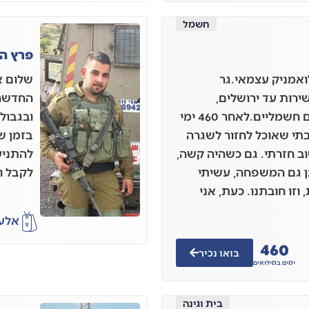
חשמל
פרץ ה
לואמניק עצמאי.גר
שירות עד ירושלים,
חשמלאי מומחה בתריסים חשמליים.לאחר 460 ימי
ובגבול
תי שאוכל לחזור לשגרה
בזמן ש
וב חזרתי. גם כשהיה קשה,
להתניע
ן גם המשפחה, עשיתי
לקבל ו
 וזו חובתנו. כעת, אני
אלע
460
בואו נכיר
ימים במילואים
בית וגינה