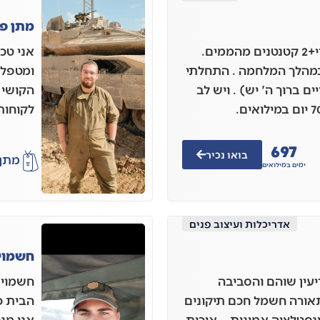
מתן פל
אני אבירן לב מנתניה נשוי+2 קטנטנים מהממים.
אני טכ
ר 2 עסקים במהלך המלחמה . התחלתי
ומטפל 
ים ברוך ה' יש) . ויש לב
הקושי 
לקוחות
697
בואו נכיר
מתן
ימים במילואים
אדריכלות ועיצוב פנים
חשמוי
יעין שוהם והסביבה
חשמויא
אורה חשמל חכם תיקונים
הבית כ
נסטלציה אמינות – איכות
אני מנ