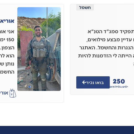
חשמל
אוריא
שרת באוגדה 36, בתפקיד סמג"ד הטנ"א
 עדיין מבצע מילואים,
150
הנגרות והחשמל. האתגר
הצפון.
הייתה לי הזדמנות להיות
הוא לה
נותן ש
החשמל 
250
בואו נכיר
ימים במילואים
אורי