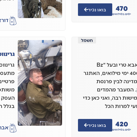
470
בואו נכיר
ימים במילואים
דורא
חשמל
גרינוו
אני בן 33, מאלפי מנשה אבא טרי ובעל "Bz
גרינוו
פתרונות חשמל". אחרי 400 ימי מילואים, האתגר
מתעסקת
מדינה לבין פרנסת
פרטיים
 המעבר מהמדים
משותפי
שות רבה, ואני כאן כדי
העסק כ
עי למרות הכל
בגלל ה
420
בואו נכיר
אבר
ימים במילואים