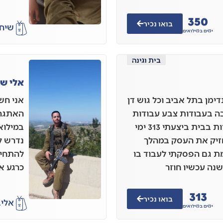
350
בואו נכיר
שי
חו
ימים במילואים
בית וגינה
אלי שי
ימן בתל אביב וכל גוש דן
אני חש
ה בעבודות צבע עבודות
האתגר 
חשמל פותר את כל הבעיות בבית ביצעתי 313 ימי
במילוא
חזיק את העסק במהלך
נדרש ל
ת גם הפסקתי לעבוד בו
להתחיי
שנה עכשיו חוזר
כרגע א
313
בואו נכיר
אלי
ב
ימים במילואים