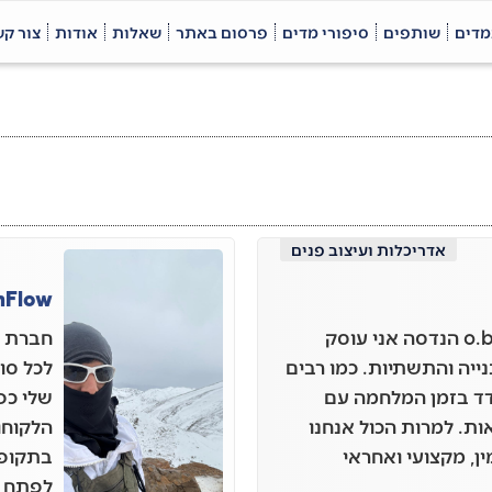
מדים
שותפים
סיפורי מדים
פרסום באתר
שאלות
אודות
צור ק
אדריכלות ועיצוב פנים
InvenFlow פתרונות 
אני אוהד, בעלים של o.best הנדסה אני עוסק
נייה והתשתיות. כמו רבים
לכל סו
דד בזמן המלחמה עם
שלי כפ
אות. למרות הכול אנחנו
הלקוחו
, מקצועי ואחראי
בתקופה
לפתח, ל