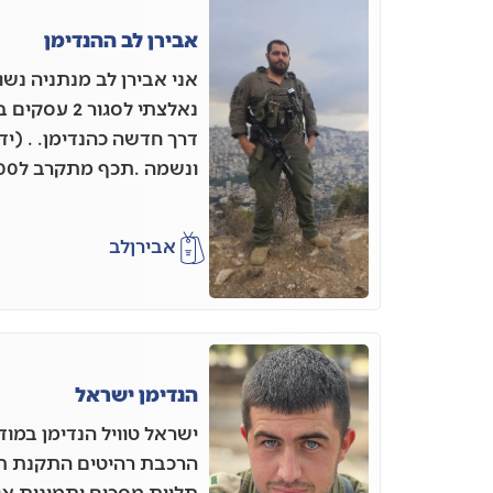
אבירן לב ההנדימן
נאלצתי לסגו
דרך חדשה כהנדימן. . (ידי
ונשמה .תכף מתקרב ל700 יום במילואים.
אבירן
לב
הנדימן ישראל
ישראל טוויל הנדימן במוד
הרכבת רהיטים התקנת ת
תליית מסכים ותמונות אי