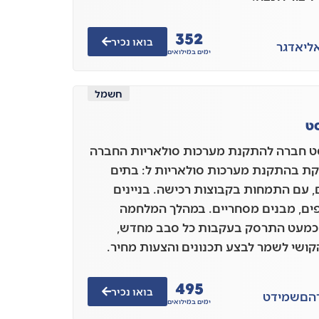
352
בואו נכיר
ל
יאדגר
ימים במילואים
חשמל
סט
סט חברה להתקנת מערכות סולאריות החברה
 בהתקנת מערכות סולאריות ל: בתים
, עם התמחות בקבוצות רכישה. בניינים
ם, מבנים מסחריים. במהלך המלחמה
מעט התרסק בעקבות כל סבב מחדש,
קושי לשמר לבצע תכנונים והצעות מחיר.
495
בואו נכיר
הם
שמידט
ימים במילואים