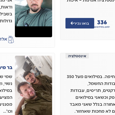
ודאות, 
בשבילכ
336
גדולות.
בואו נכיר
ימים במילואים
אלד
אינסטלציה
בר מים
אני יאיר, גרוש+3 בן 46 מחיפה. במילואים מעל 350
בודות החשמל,
נשוי, 
רקטים, תריסים, עבודות
סק וכשאני במילואים
המציע 
אחורה בגלל שאני מאבד
מסננים
 לא מחכות שאחזור.
וכו'…