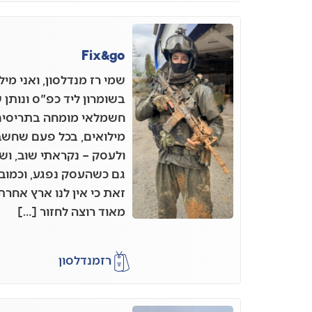
Fix&go
שמי רז מנדלסון, ואני מי
בשומרון ליד כפ"ס ונותן 
מילואים, בכל פעם שחשב
ולעסק – נקראתי שוב, וש
גם כשהעסק נפגע, וכמוב
זאת כי אין לנו ארץ אחרת,
מאוד רוצה לחזור […]
רז
מנדלסון