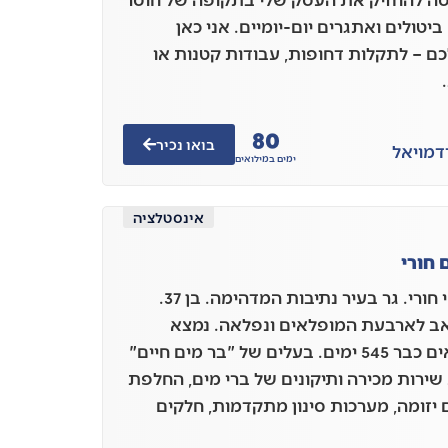
ביטולים ואתגרים יום-יומיים. אני כאן
ם – לתקלות דחופות, עבודות קטנות או
80
בואו נכיר
ד
מויאל
ימים במילואים
אינסטלציה
 חורי
שמי שי חורי. גר בעיר נתיבות המדהימה. בן 37.
ואב לארבעת המופלאים ונפלאה. נמצא
במילואים כבר 545 ימים. בעלים של "בר מים חיים"
שירות מכירה ותיקונים של ברי מים, החלפת
 יזומה, מערכות סינון מתקדמות, חלקים