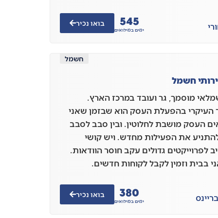
545
בואו נכיר
רי
ימים במילואים
חשמל
רותי חשמל
מלאי מוסמך, גר ועובד במרכז הארץ.
העיקרי בהפעלת העסק הוא שבזמן שאני
ים העסק מושבת לחלוטין. ובין סבב לסבב
התניע את הפעילות מחדש. ויש קושי
ב לפרוייקטים גדולים עקב חוסר הוודאות.
ני בבית וזמין לקבל לקוחות חדשים.
380
בואו נכיר
ריינס
ימים במילואים