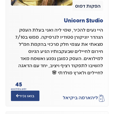
הפקות דפוס
Unicorn Studio
היי נעים להכיר, שמי ליה ואני בעלת העסק
הנהדר יוניקורן סטודיו לגרפיקה. ממש ב7/10
מצאתי את עצמי חלק מרכזי בהקמת חמ״ל
חירום לחיילים שבעקבותיו הגיע הגיוס
למילואים. העסק כמובן נפגע ואשמח מאד
להשיבו לתפקוד רציף ויציב, יחד עם הדאגה
לחיילים ולארץ מולדתי 🌸
45
ימים במילואים
בואו נכיר
ליה
ארמה ביקיאל